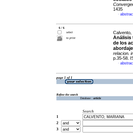
Converge
1435
abstrac
·
6 / 6
Calvento, 
select
Análisis 
to print
de los a
abordaje
relacion. i
p.35-58. 
abstrac
·
page 1 of 1
Refine the search
Database :
article
Search
1
2
3