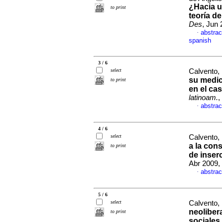
¿Hacia u
to print
teoría de
Des
, Jun 
abstrac
·
spanish
3 / 6
select
Calvento,
su medic
to print
en el ca
latinoam.
,
abstrac
·
4 / 6
select
Calvento,
a la con
to print
de inser
Abr 2009,
abstrac
·
5 / 6
select
Calvento,
neoliber
to print
sociales