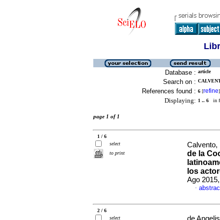
Lib
Database :
article
Search on :
CALVENT
References found :
refine
6
[
]
Displaying:
1 .. 6
in f
page 1 of 1
1 / 6
select
Calvento,
de la Co
to print
latinoam
los acto
Ago 2015,
abstrac
·
2 / 6
de Angeli
select