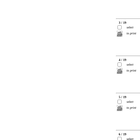
3 / 19
select
to print
4 / 19
select
to print
5 / 19
select
to print
6 / 19
select