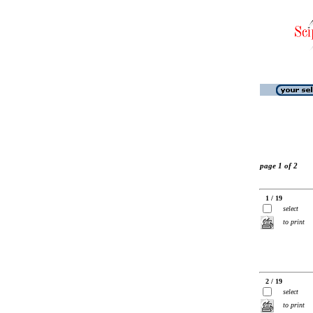
page 1 of 2
1 / 19
select
to print
2 / 19
select
to print