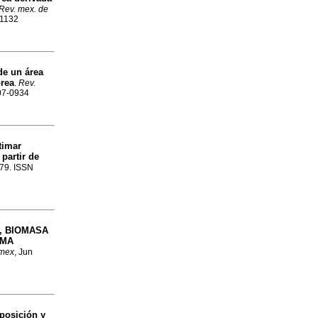
Rev. mex. de
-1132
de un área
órea
.
Rev.
007-0934
timar
 partir de
-79. ISSN
, BIOMASA
IMA
 mex
, Jun
posición y