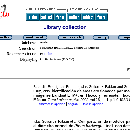
Library collection
Database :
article
Search on :
BUENDIA-RODRIGUEZ, ENRIQUE [Author]
References found :
refine
19
[
]
Displaying:
1 .. 10
in format [
ISO 690
]
g
Buendía-Rodríguez, Enrique, Islas-Gutiérrez, Fabián and Gue
Identificación de áreas erosionadas por me
Cruz, Vidal
imágenes Landsat ETM+, en Tlaxco y Terrenate, Tlaxc
México
.
Terra Latinoam
, Mar 2008, vol.26, no.1, p.1-9. ISS
|
abstract in spanish
english
text in spanish
·
·
Comparación de modelos pa
Islas-Gutiérrez, Fabián et al.
el diámetro normal de
Pinus hartwegii
Lindl. con da