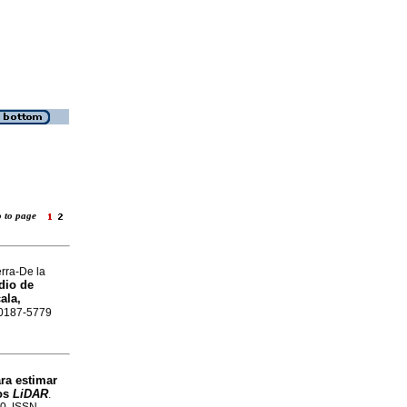
o to page
rra-De la
dio de
ala,
N 0187-5779
ra estimar
tos
LiDAR
.