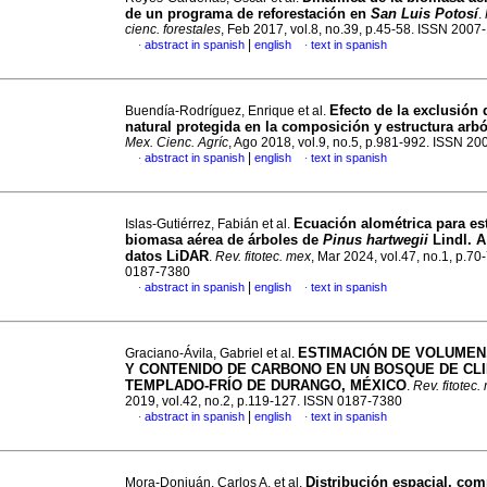
de un programa de reforestación en
San Luis Potosí
.
cienc. forestales
, Feb 2017, vol.8, no.39, p.45-58. ISSN 2007
|
abstract in spanish
english
text in spanish
·
·
Efecto de la exclusión 
Buendía-Rodríguez, Enrique et al.
natural protegida en la composición y estructura arb
Mex. Cienc. Agríc
, Ago 2018, vol.9, no.5, p.981-992. ISSN 2
|
abstract in spanish
english
text in spanish
·
·
Ecuación alométrica para es
Islas-Gutiérrez, Fabián et al.
biomasa aérea de árboles de
Pinus hartwegii
Lindl. A
datos LiDAR
.
Rev. fitotec. mex
, Mar 2024, vol.47, no.1, p.70
0187-7380
|
abstract in spanish
english
text in spanish
·
·
ESTIMACIÓN DE VOLUMEN
Graciano-Ávila, Gabriel et al.
Y CONTENIDO DE CARBONO EN UN BOSQUE DE CL
TEMPLADO-FRÍO DE DURANGO, MÉXICO
.
Rev. fitotec.
2019, vol.42, no.2, p.119-127. ISSN 0187-7380
|
abstract in spanish
english
text in spanish
·
·
Distribución espacial, com
Mora-Donjuán, Carlos A. et al.