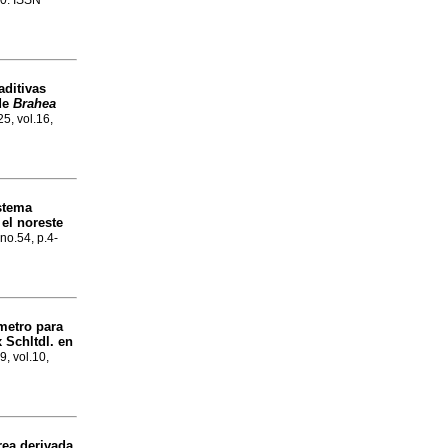
80. ISSN
aditivas
 de
Brahea
25, vol.16,
stema
 el noreste
 no.54, p.4-
metro para
 Schltdl. en
9, vol.10,
rea derivada