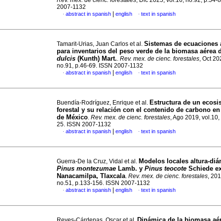
Rev. mex. de cienc. forestales
, Dic 2025, vol.16, no.92, p.54-
2007-1132
|
abstract in spanish
english
text in spanish
·
·
Sistemas de ecuaciones 
Tamarit-Urias, Juan Carlos et al.
para inventarios del peso verde de la biomasa aérea
dulcis
(Kunth) Mart.
.
Rev. mex. de cienc. forestales
, Oct 20
no.91, p.46-69. ISSN 2007-1132
|
abstract in spanish
english
text in spanish
·
·
Estructura de un ecosi
Buendía-Rodríguez, Enrique et al.
forestal y su relación con el contenido de carbono en
de México
.
Rev. mex. de cienc. forestales
, Ago 2019, vol.10,
25. ISSN 2007-1132
|
abstract in spanish
english
text in spanish
·
·
Modelos locales altura-diá
Guerra-De la Cruz, Vidal et al.
Pinus montezumae
Lamb. y
Pinus teocote
Schiede ex
Nanacamilpa, Tlaxcala
.
Rev. mex. de cienc. forestales
, 201
no.51, p.133-156. ISSN 2007-1132
|
abstract in spanish
english
text in spanish
·
·
Dinámica de la biomasa aé
Reyes-Cárdenas, Oscar et al.