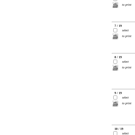
to print
7 / 19
select
to print
8 / 19
select
to print
9 / 19
select
to print
10 / 19
select