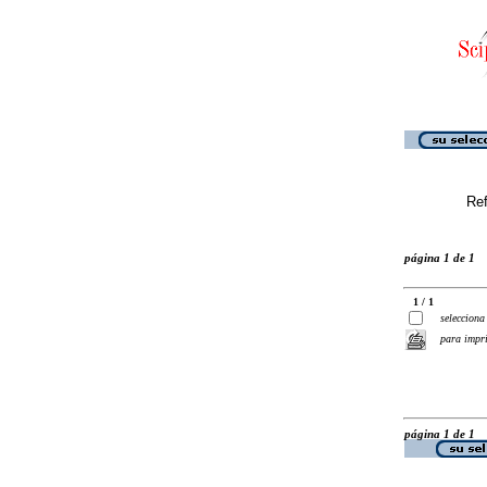
Ref
página 1 de 1
1 / 1
selecciona
para impr
página 1 de 1