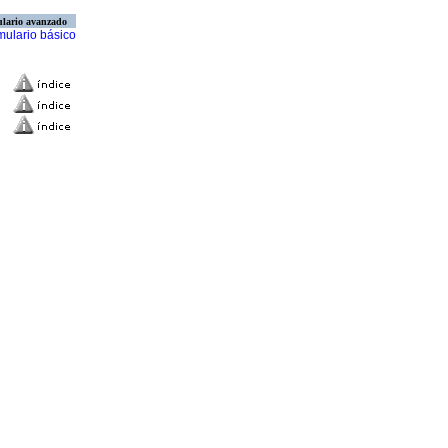
lario avanzado
mulario básico