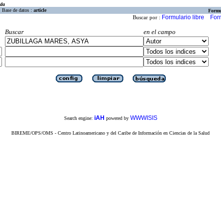
eda
Base de datos :
article
Formu
Formulario libre
For
Buscar por :
Buscar
en el campo
iAH
WWWISIS
Search engine:
powered by
BIREME/OPS/OMS - Centro Latinoamericano y del Caribe de Información en Ciencias de la Salud