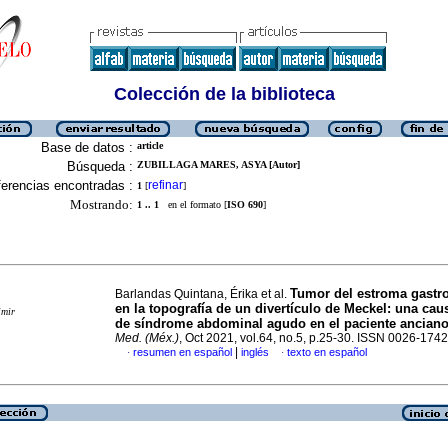
Colección de la biblioteca
Base de datos :
article
Búsqueda :
ZUBILLAGA MARES, ASYA [Autor]
erencias encontradas :
refinar
1
[
]
Mostrando:
1 .. 1
en el formato [
ISO 690
]
Tumor del estroma gastro
Barlandas Quintana, Érika et al.
en la topografía de un divertículo de Meckel: una caus
imir
de síndrome abdominal agudo en el paciente ancian
Med. (Méx.)
, Oct 2021, vol.64, no.5, p.25-30. ISSN 0026-1742
|
resumen en español
inglés
texto en español
·
·