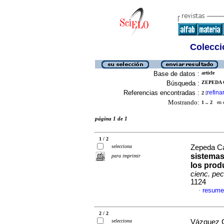
Colecció
Base de datos :
article
Búsqueda :
ZEPEDA 
Referencias encontradas :
refina
2
[
Mostrando:
1 .. 2
en el
página 1 de 1
1 / 2
selecciona
Zepeda Ca
sistemas
para imprimir
los prod
cienc. pec
1124
resume
·
2 / 2
selecciona
Vázquez G