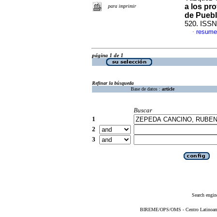
a los pr
para imprimir
de Pueb
520. ISSN
resume
·
página 1 de 1
Refinar la búsqueda
Base de datos :
article
Buscar
1
2
3
Search engin
BIREME/OPS/OMS - Centro Latinoameri