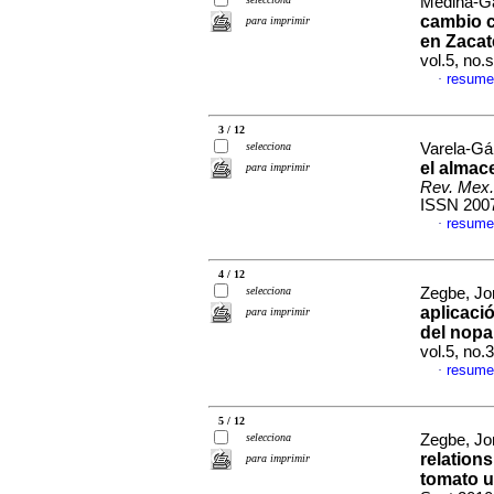
Medina-Ga
cambio c
para imprimir
en Zacat
vol.5, no
resume
·
3 / 12
selecciona
Varela-Gá
el almac
para imprimir
Rev. Mex.
ISSN 200
resume
·
4 / 12
selecciona
Zegbe, Jor
aplicació
para imprimir
del nopa
vol.5, no
resume
·
5 / 12
selecciona
Zegbe, Jo
relation
para imprimir
tomato u