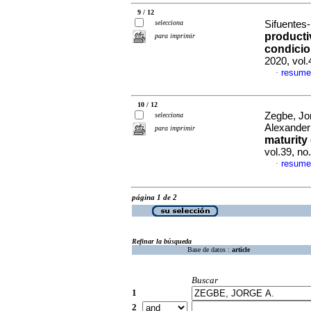
9 / 12
selecciona
Sifuentes-
producti
para imprimir
condicio
2020, vol
resume
·
10 / 12
Zegbe, Jo
selecciona
Alexande
para imprimir
maturity 
vol.39, n
resume
·
página 1 de 2
Refinar la búsqueda
Base de datos :
article
Buscar
1
2