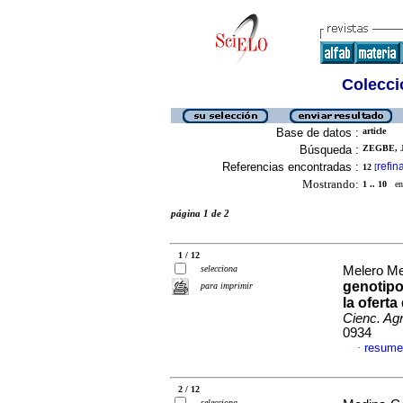
Colecció
Base de datos :
article
Búsqueda :
ZEGBE, J
Referencias encontradas :
refin
12
[
Mostrando:
1 .. 10
en 
página 1 de 2
1 / 12
selecciona
Melero Mer
genotipo
para imprimir
la ofert
Cienc. Agr
0934
resume
·
2 / 12
selecciona