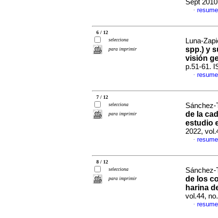
Sept 2010
resume
·
6 / 12
selecciona
Luna-Zapié
spp.) y 
para imprimir
visión g
p.51-61. 
resume
·
7 / 12
selecciona
Sánchez-T
de la ca
para imprimir
estudio 
2022, vol
resume
·
8 / 12
selecciona
Sánchez-T
de los c
para imprimir
harina de
vol.44, n
resume
·