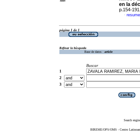
en la dé
p.154-191
resume
·
página 1 de 1
Refinar la búsqueda
Base de datos :
article
Buscar
1
2
3
Search engin
BIREME/OPS/OMS - Centro Latinoameri