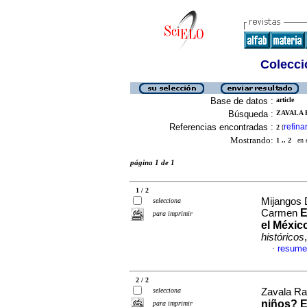
Colecció
Base de datos :
article
Búsqueda :
ZAVALA 
Referencias encontradas :
refina
2
[
Mostrando:
1 .. 2
en el
página 1 de 1
1 / 2
Mijangos 
selecciona
E
Carmen
para imprimir
el Méxic
históricos
resume
·
2 / 2
selecciona
Zavala Ra
niños? E
para imprimir