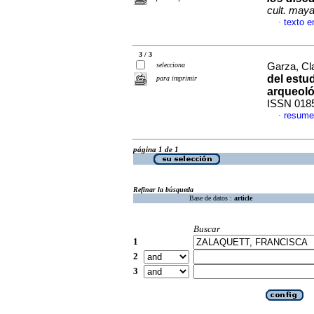
cult. may
texto e
·
3 / 3
selecciona
Garza, Cla
del estu
para imprimir
arqueol
ISSN 018
resume
·
página 1 de 1
Refinar la búsqueda
Base de datos :
article
Buscar
1
2
3