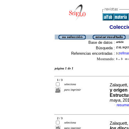
Colecció
Base de datos :
article
Búsqueda :
ZALAQUE
Referencias encontradas :
refina
3
[
Mostrando:
1 .. 3
en el
página 1 de 1
1 / 3
selecciona
Zalaquett,
y origen
para imprimir
Estructu
maya
, 20
resume
·
2 / 3
selecciona
Zalaquett
los disc
para imprimir