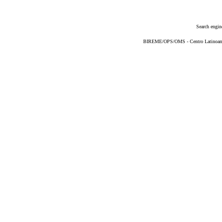
Search engin
BIREME/OPS/OMS - Centro Latinoameri