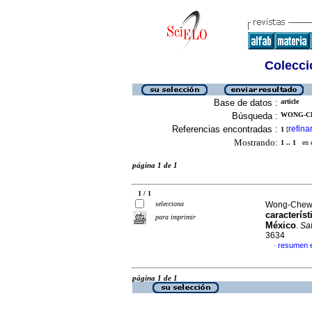
Colecció
Base de datos :
article
Búsqueda :
WONG-CH
Referencias encontradas :
refina
1
[
Mostrando:
1 .. 1
en el
página 1 de 1
1 / 1
selecciona
Wong-Chew, 
caracterís
para imprimir
México
.
Sa
3634
resumen 
·
página 1 de 1