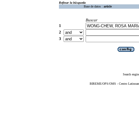
Refinar la búsqueda
Base de datos :
article
Buscar
1
2
3
Search engin
BIREME/OPS/OMS - Centro Latinoameri