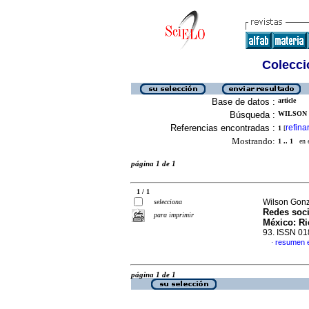
Colecció
Base de datos :
article
Búsqueda :
WILSON 
Referencias encontradas :
refina
1
[
Mostrando:
1 .. 1
en el
página 1 de 1
1 / 1
Wilson Gonz
selecciona
Redes socia
para imprimir
México: Ri
93. ISSN 0
resumen 
·
página 1 de 1