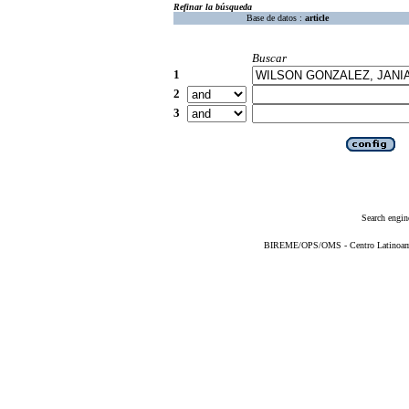
Refinar la búsqueda
Base de datos :
article
Buscar
1
2
3
Search engin
BIREME/OPS/OMS - Centro Latinoameri