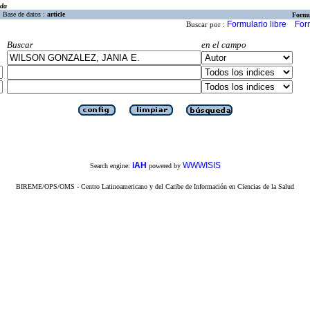
eda
Base de datos :
article
Formu
Formulario libre
For
Buscar por :
Buscar
en el campo
iAH
WWWISIS
Search engine:
powered by
BIREME/OPS/OMS - Centro Latinoamericano y del Caribe de Información en Ciencias de la Salud