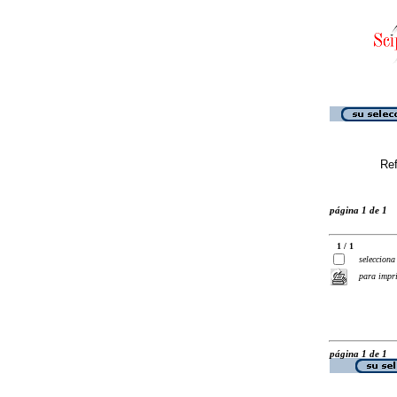
Ref
página 1 de 1
1 / 1
selecciona
para impr
página 1 de 1