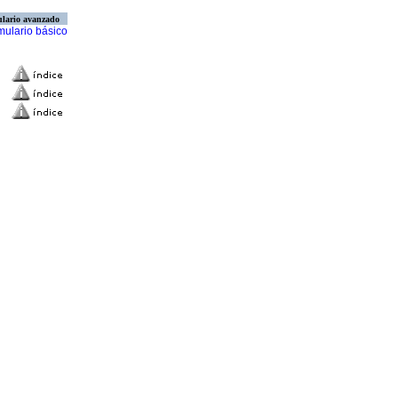
lario avanzado
mulario básico