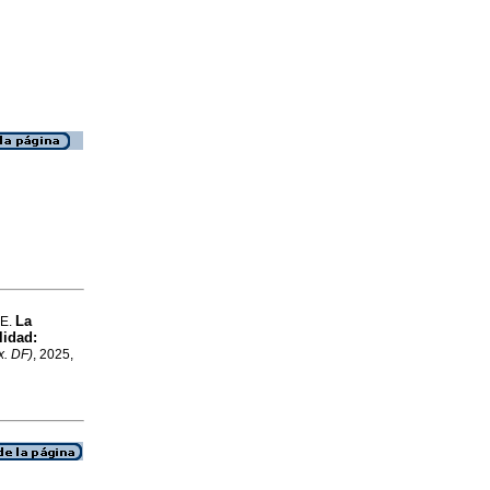
La
 E.
lidad:
x. DF)
, 2025,