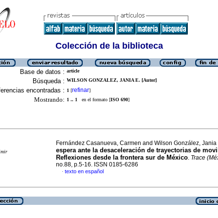
Colección de la biblioteca
Base de datos :
article
Búsqueda :
WILSON GONZALEZ, JANIA E. [Autor]
erencias encontradas :
refinar
1
[
]
Mostrando:
1 .. 1
en el formato [
ISO 690
]
Fernández Casanueva, Carmen and Wilson González, Jania
espera ante la desaceleración de trayectorias de movi
imir
Reflexiones desde la frontera sur de México
.
Trace (Mé
no.88, p.5-16. ISSN 0185-6286
texto en español
·