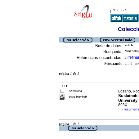
Colecció
Base de datos :
article
Búsqueda :
WATSON,
Referencias encontradas :
refina
1
[
Mostrando:
1 .. 1
en el
página 1 de 1
1 / 1
selecciona
Lozano, Rod
Sustainabil
para imprimir
University
893X
resumen e
·
página 1 de 1