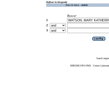
Refinar la búsqueda
Base de datos :
article
Buscar
1
2
3
Search engin
BIREME/OPS/OMS - Centro Latinoameri