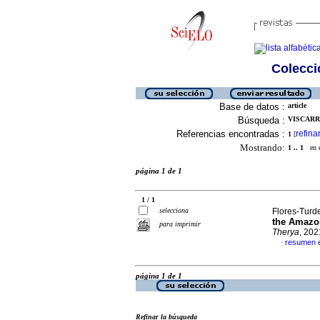
Colecció
Base de datos :
article
Búsqueda :
VISCARRA
Referencias encontradas :
refina
1
[
Mostrando:
1 .. 1
en el
página 1 de 1
1 / 1
selecciona
Flores-Turde
the Amazon
para imprimir
Therya
, 202
resumen e
·
página 1 de 1
Refinar la búsqueda