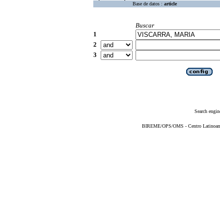
Base de datos :
article
Buscar
1
2
3
Search engin
BIREME/OPS/OMS - Centro Latinoameri