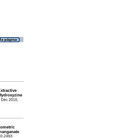
xtractive
 Hydroxyzine
, Dec 2010,
tometric
rmanganate
.
870-249X