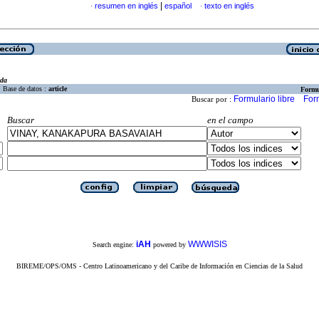
|
resumen en inglés
español
texto en inglés
·
·
eda
Base de datos :
article
Formu
Formulario libre
For
Buscar por :
Buscar
en el campo
iAH
WWWISIS
Search engine:
powered by
BIREME/OPS/OMS - Centro Latinoamericano y del Caribe de Información en Ciencias de la Salud