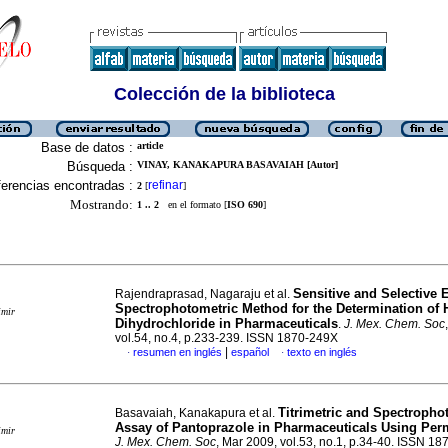
Colección de la biblioteca
Base de datos :
article
Búsqueda :
VINAY, KANAKAPURA BASAVAIAH [Autor]
erencias encontradas :
refinar
2
[
]
Mostrando:
1 .. 2
en el formato [
ISO 690
]
Sensitive and Selective E
Rajendraprasad, Nagaraju et al.
Spectrophotometric Method for the Determination of
imir
Dihydrochloride in Pharmaceuticals
.
J. Mex. Chem. Soc
vol.54, no.4, p.233-239. ISSN 1870-249X
|
resumen en inglés
español
texto en inglés
·
·
Titrimetric and Spectropho
Basavaiah, Kanakapura et al.
Assay of Pantoprazole in Pharmaceuticals Using Pe
imir
J. Mex. Chem. Soc
, Mar 2009, vol.53, no.1, p.34-40. ISSN 1