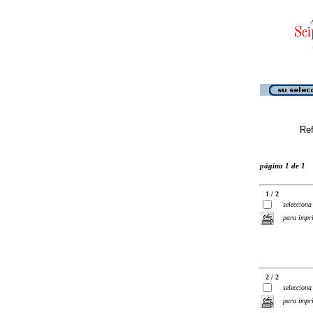
Ref
página 1 de 1
1 / 2
selecciona
para impr
2 / 2
selecciona
para impr