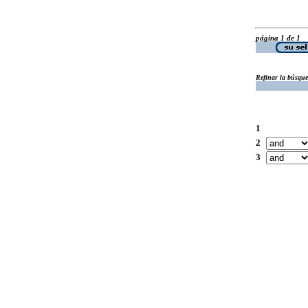
página 1 de 1
Refinar la búsqu
1
2
3