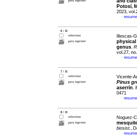
and class
para imprimir
Potosí, 
2023, vol.
resume
·
6 / 11
selecciona
Illescas-G
physical
para imprimir
genus
.
R
vol.27, n
resume
·
7 / 11
selecciona
Vicente-Ar
Pinus gr
para imprimir
aserrín
.
0471
resume
·
8 / 11
selecciona
Noguez-Cam
mesquite
para imprimir
biosist.
, D
resume
·