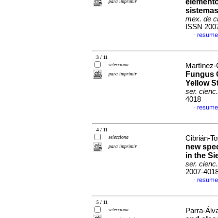
elemento
para imprimir
sistemas
mex. de ci
ISSN 200
resume
·
3 / 11
selecciona
Martínez-G
Fungus G
para imprimir
Yellow S
ser. cienc
4018
resume
·
4 / 11
selecciona
Cibrián-To
new spec
para imprimir
in the S
ser. cienc
2007-401
resume
·
5 / 11
selecciona
Parra-Álva