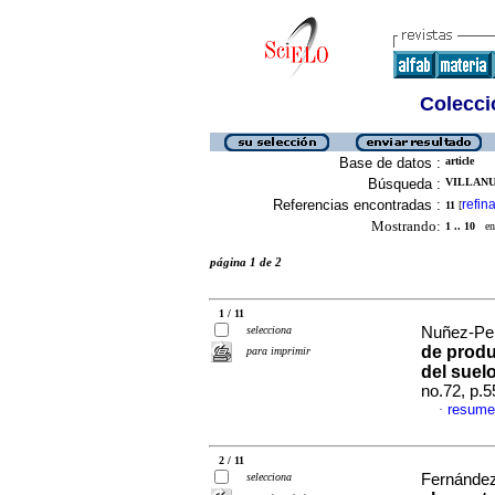
Colecció
Base de datos :
article
Búsqueda :
VILLANU
Referencias encontradas :
refina
11
[
Mostrando:
1 .. 10
en 
página 1 de 2
1 / 11
selecciona
Nuñez-Peñ
de produc
para imprimir
del suel
no.72, p.
resume
·
2 / 11
selecciona
Fernández