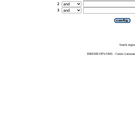
2
3
Search engin
BIREME/OPS/OMS - Centro Latinoameri