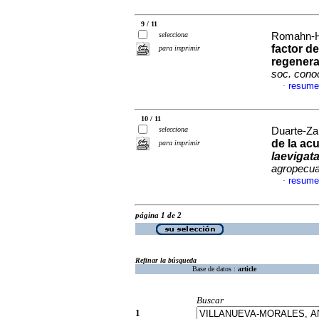
9 / 11
selecciona
Romahn-He
factor de
para imprimir
regenera
soc. cono
resume
·
10 / 11
selecciona
Duarte-Za
de la ac
para imprimir
laevigat
agropecua
resume
·
página 1 de 2
Refinar la búsqueda
Base de datos :
article
Buscar
1