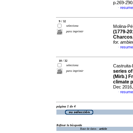
p.269-290
resume
·
9 / 32
selecciona
Molina-Pér
(1779-20
para imprimir
Charcos,
for. ambie
resume
·
10 / 32
selecciona
Castruita-
series o
para imprimir
(Mirb.) 
climate 
Dec 2016,
resume
·
página 1 de 4
Refinar la búsqueda
Base de datos :
article