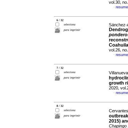
vol.30, n
resume
·
6 / 32
Sánchez-A
selecciona
Dendroge
para imprimir
pondero
reconstr
Coahuil
vol.26, n
resume
·
7 / 32
selecciona
Villanueva
hydroclim
para imprimir
growth r
2020, vol
resume
·
8 / 32
selecciona
Cervantes
outbreak
para imprimir
2015) an
Chapingo s