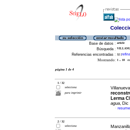
Colecció
Base de datos :
article
Búsqueda :
VILLANUE
Referencias encontradas :
refin
32
[
Mostrando:
1 .. 10
en 
página 1 de 4
1 / 32
selecciona
Villanueva
reconstr
para imprimir
Lerma Ch
agua
, Dic
resume
·
2 / 32
selecciona
Manzanilla