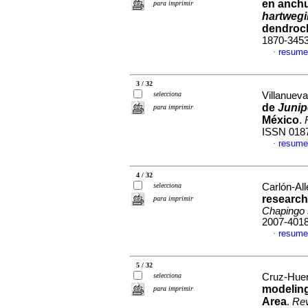
en anchu
para imprimir
hartwegii
dendrocl
1870-345
resume
·
3 / 32
selecciona
Villanueva
de
Junip
para imprimir
México
.
ISSN 018
resume
·
4 / 32
selecciona
Carlón-All
research
para imprimir
Chapingo s
2007-401
resume
·
5 / 32
selecciona
Cruz-Huer
modeling 
para imprimir
Area
.
Rev