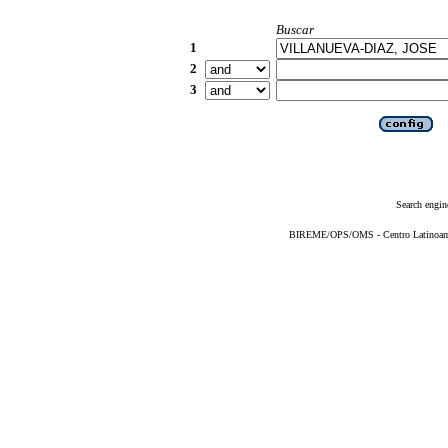
Buscar
1
2
3
Search engin
BIREME/OPS/OMS - Centro Latinoameri