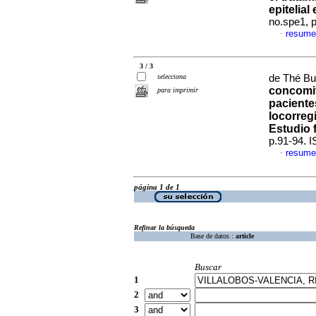
epitelial
no.spe1, 
resume
·
3 / 3
selecciona
de Thé Bus
concomit
para imprimir
paciente
locorreg
Estudio f
p.91-94. 
resume
·
página 1 de 1
Refinar la búsqueda
Base de datos :
article
Buscar
1
2
3