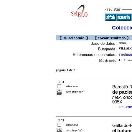
Colecció
Base de datos :
article
Búsqueda :
VILLALO
Referencias encontradas :
refina
3
[
Mostrando:
1 .. 3
en el
página 1 de 1
1 / 3
selecciona
Bargalló-R
de pacie
para imprimir
mex. onco
005X
resume
·
2 / 3
selecciona
Gallardo-R
el trata
para imprimir