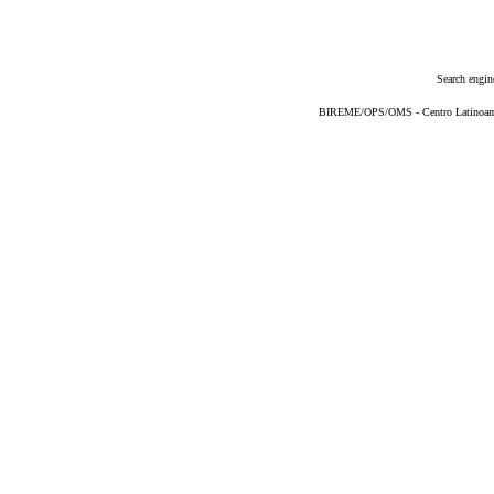
Search engin
BIREME/OPS/OMS - Centro Latinoameri