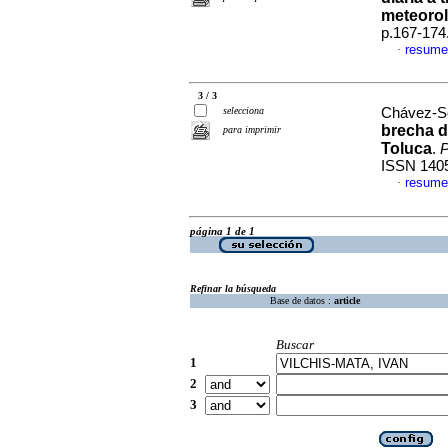
meteoro
p.167-174
resume
·
3 / 3
selecciona
Chávez-Sot
brecha d
para imprimir
Toluca
.
P
ISSN 140
resume
·
página 1 de 1
Refinar la búsqueda
Base de datos :
article
Buscar
1
2
3