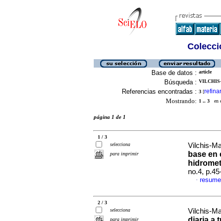
Colecció
Base de datos :
article
Búsqueda :
VILCHIS-
Referencias encontradas :
refina
3
[
Mostrando:
1 .. 3
en el
página 1 de 1
1 / 3
selecciona
Vilchis-Ma
base en 
para imprimir
hidromet
no.4, p.4
resume
·
2 / 3
selecciona
Vilchis-Ma
diaria a
para imprimir