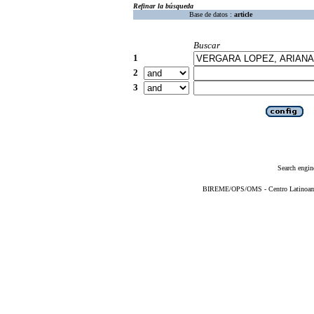
Refinar la búsqueda
Base de datos :
article
Buscar
1
2
3
Search engin
BIREME/OPS/OMS - Centro Latinoameri