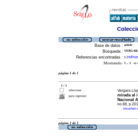
Colecció
Base de datos :
article
Búsqueda :
VERGARA
Referencias encontradas :
refina
1
[
Mostrando:
1 .. 1
en el
página 1 de 1
1 / 1
selecciona
Vergara Lóp
mirada al i
para imprimir
Nacional 
no.88, p.20
resumen 
·
página 1 de 1