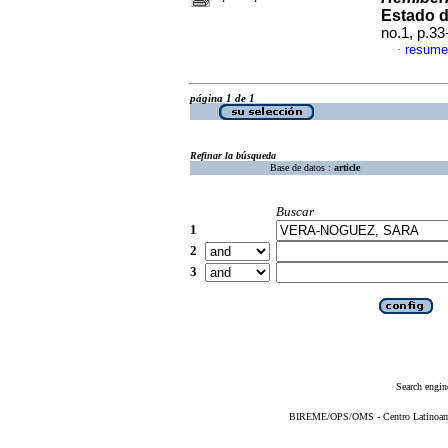
Estado 
no.1, p.3
resume
·
página 1 de 1
Refinar la búsqueda
Base de datos :
article
Buscar
1
2
3
Search engin
BIREME/OPS/OMS - Centro Latinoameri