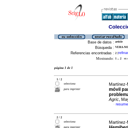
Colecció
Base de datos :
article
Búsqueda :
VERA-NO
Referencias encontradas :
refina
2
[
Mostrando:
1 .. 2
en el
página 1 de 1
1 / 2
selecciona
Martínez-
móvil pa
para imprimir
problema
Agríc
, Ma
resume
·
2 / 2
selecciona
Martínez-
Hemiberl
para imprimir