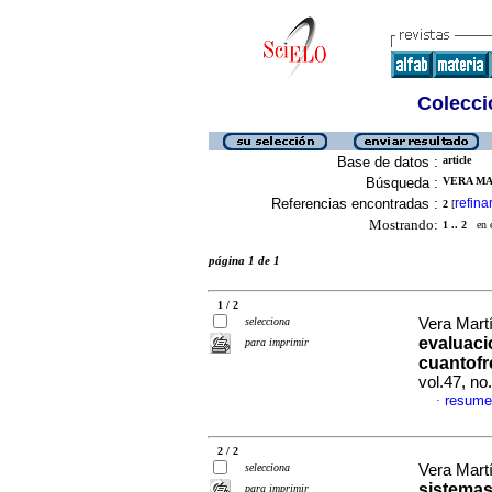
Colecció
Base de datos :
article
Búsqueda :
VERA MA
Referencias encontradas :
refina
2
[
Mostrando:
1 .. 2
en el
página 1 de 1
1 / 2
selecciona
Vera Mart
evaluaci
para imprimir
cuantofr
vol.47, n
resume
·
2 / 2
selecciona
Vera Mart
sistemas
para imprimir