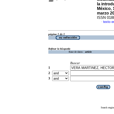
la intro
México, 
marzo 2
ISSN 018
texto e
·
página 1 de 1
Refinar la búsqueda
Base de datos :
article
Buscar
1
2
3
Search engin