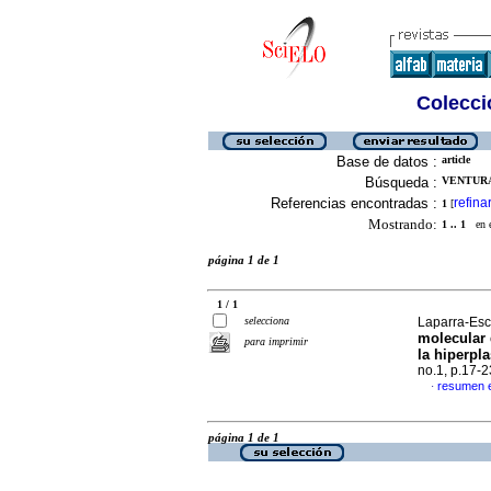
Colecció
Base de datos :
article
Búsqueda :
VENTURA
Referencias encontradas :
refina
1
[
Mostrando:
1 .. 1
en el
página 1 de 1
1 / 1
selecciona
Laparra-Esc
molecular 
para imprimir
la hiperpl
no.1, p.17-
resumen 
·
página 1 de 1