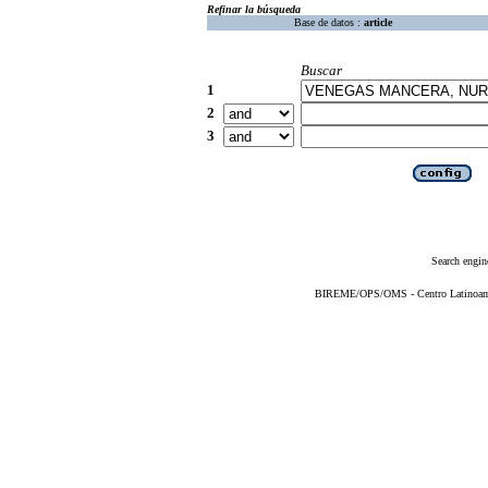
Refinar la búsqueda
Base de datos :
article
Buscar
1
2
3
Search engin
BIREME/OPS/OMS - Centro Latinoameri