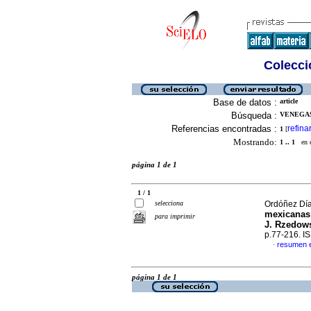
Colecció
Base de datos :
article
Búsqueda :
VENEGAS
Referencias encontradas :
refina
1
[
Mostrando:
1 .. 1
en el
página 1 de 1
1 / 1
selecciona
Ordóñez Día
mexicanas 
para imprimir
J. Rzedow
p.77-216. I
resumen 
·
página 1 de 1