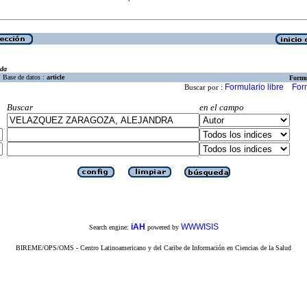
eda
Base de datos :
article
Formu
Formulario libre
For
Buscar por :
Buscar
en el campo
iAH
WWWISIS
Search engine:
powered by
BIREME/OPS/OMS - Centro Latinoamericano y del Caribe de Información en Ciencias de la Salud