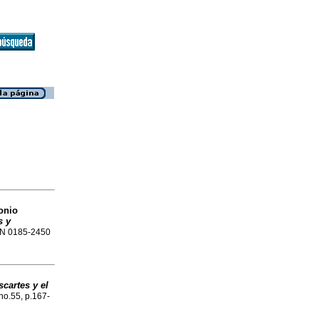
onio
s y
SSN 0185-2450
scartes y el
 no.55, p.167-