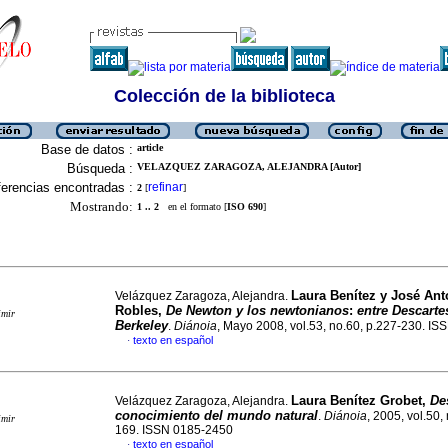
Colección de la biblioteca
Base de datos :
article
Búsqueda :
VELAZQUEZ ZARAGOZA, ALEJANDRA [Autor]
erencias encontradas :
refinar
2
[
]
Mostrando:
1 .. 2
en el formato [
ISO 690
]
Laura Benítez y José Ant
Velázquez Zaragoza, Alejandra.
Robles,
De Newton y los newtonianos
:
entre Descarte
imir
Berkeley
.
Diánoia
, Mayo 2008, vol.53, no.60, p.227-230. I
texto en español
·
Laura Benítez Grobet,
De
Velázquez Zaragoza, Alejandra.
conocimiento del mundo natural
.
Diánoia
, 2005, vol.50,
imir
169. ISSN 0185-2450
texto en español
·