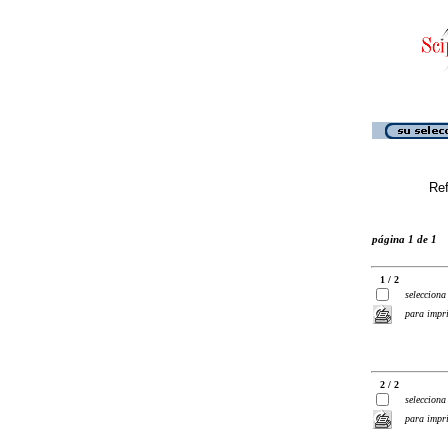
Ref
página 1 de 1
1 / 2
selecciona
para impr
2 / 2
selecciona
para impr