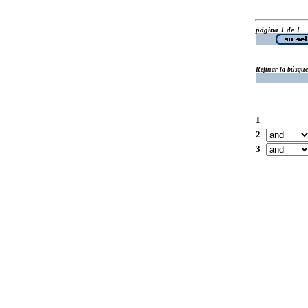
página 1 de 1
Refinar la búsqu
1
2
3