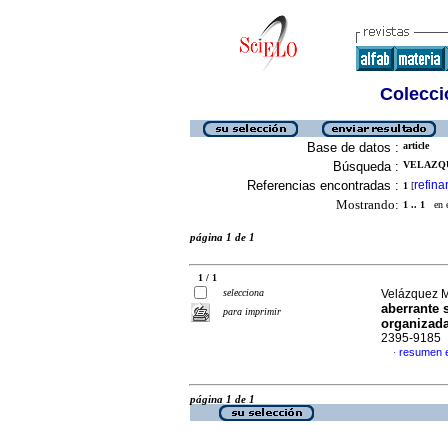
Colecció
Base de datos :
article
Búsqueda :
VELAZQU
Referencias encontradas :
refina
1
[
Mostrando:
1 .. 1
en el
página 1 de 1
1 / 1
selecciona
Velázquez M
aberrante 
para imprimir
organizad
2395-9185
resumen 
·
página 1 de 1