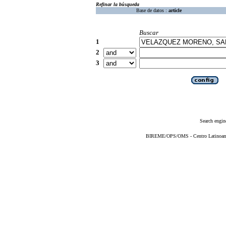
Refinar la búsqueda
Base de datos :
article
Buscar
1
2
3
Search engin
BIREME/OPS/OMS - Centro Latinoameri