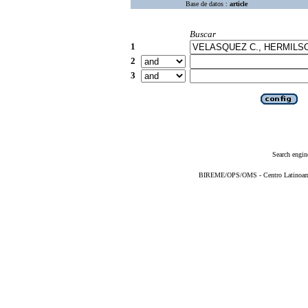
Base de datos :
article
Buscar
1
2
3
Search engin
BIREME/OPS/OMS - Centro Latinoameri