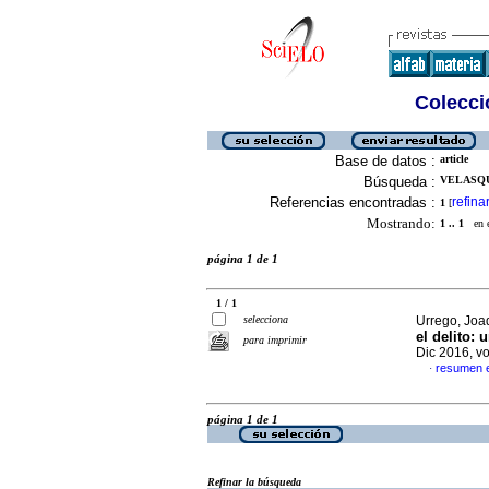
Colecció
Base de datos :
article
Búsqueda :
VELASQU
Referencias encontradas :
refina
1
[
Mostrando:
1 .. 1
en el
página 1 de 1
1 / 1
selecciona
Urrego, Joaq
el delito:
para imprimir
Dic 2016, v
resumen 
·
página 1 de 1
Refinar la búsqueda