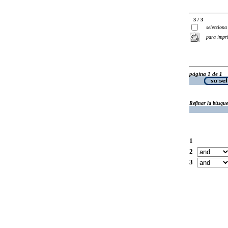
3 / 3
selecciona
para impr
página 1 de 1
Refinar la búsqu
1
2
3