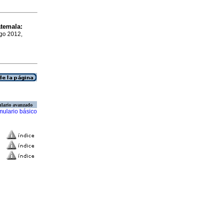
atemala
:
Ago 2012,
lario avanzado
mulario básico