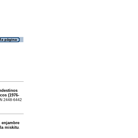
andestinos
cos (1976-
SSN 2448-6442
n enjambre
lla miskitu
.