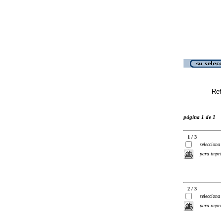
Ref
página 1 de 1
1 / 3
selecciona
para impr
2 / 3
selecciona
para impr