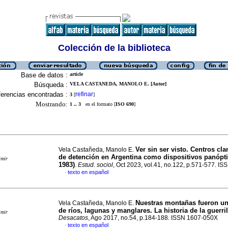
Colección de la biblioteca
Base de datos :
article
Búsqueda :
VELA CASTANEDA, MANOLO E. [Autor]
erencias encontradas :
refinar
3
[
]
Mostrando:
1 .. 3
en el formato [
ISO 690
]
Ver sin ser visto. Centros cl
Vela Castañeda, Manolo E.
de detención en Argentina como dispositivos panópti
imir
1983)
.
Estud. sociol
, Oct 2023, vol.41, no.122, p.571-577. I
texto en español
·
Nuestras montañas fueron u
Vela Castañeda, Manolo E.
de ríos, lagunas y manglares. La historia de la guerri
imir
Desacatos
, Ago 2017, no.54, p.184-188. ISSN 1607-050X
texto en español
·