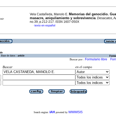
Memorias del genocidio. Gu
Vela Castañeda, Manolo E.
masacre, aniquilamiento y sobrevivencia
.
Desacatos
, 
imir
no.39, p.212-217. ISSN 1607-050X
texto en español
·
eda
Base de datos :
article
Formu
Formulario libre
For
Buscar por :
Buscar
en el campo
iAH
WWWISIS
Search engine:
powered by