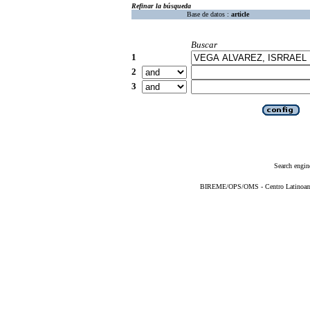
Refinar la búsqueda
Base de datos :
article
Buscar
1
2
3
Search engin
BIREME/OPS/OMS - Centro Latinoameri