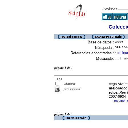
Colecció
Base de datos :
article
Búsqueda :
VEGA ALV
Referencias encontradas :
refina
1
[
Mostrando:
1 .. 1
en el
página 1 de 1
1 / 1
selecciona
Vega Álvarez,
mejorado:
para imprimir
retos
.
Rev. 
2007-0934
resumen 
·
página 1 de 1