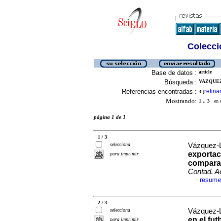
Colecció
Base de datos :
article
Búsqueda :
VAZQUEZ
Referencias encontradas :
refina
3
[
Mostrando:
1 .. 3
en el
página 1 de 1
1 / 3
selecciona
Vázquez-
exportac
para imprimir
comparat
Contad. 
resume
·
2 / 3
selecciona
Vázquez-
en el fu
para imprimir