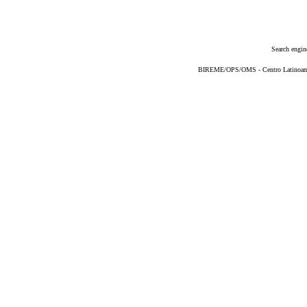
Search engin
BIREME/OPS/OMS - Centro Latinoameri