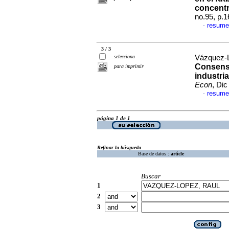
concentr
no.95, p.
resume
·
3 / 3
selecciona
Vázquez-
Consenso
para imprimir
industri
Econ
, Di
resume
·
página 1 de 1
Refinar la búsqueda
Base de datos :
article
Buscar
1
2
3