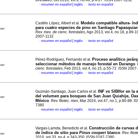
forestales
, Oct 2018, vol.9, no.49, p.4-27. ISSN 2007-1132
|
resumen en español
inglés
texto en español
·
·
Modelo compatible altura- índi
Castillo López, Albert et al.
para cuatro especies de pino en Santiago Papasquia
imir
Rev. mex. de cienc. forestales
, Ago 2013, vol.4, no.18, p.89-
2007-1132
|
resumen en español
inglés
texto en español
·
·
Proceso analítico jerár
Pérez-Rodríguez, Fernando et al.
seleccionar métodos de manejo forestal en Durango
.
imir
cienc. forestales
, Feb 2013, vol.4, no.15, p.55-72. ISSN 2007
|
resumen en español
inglés
texto en español
·
·
INF
vs
SIBIfor en la 
Guzmán-Santiago, Juan Carlos et al.
del volumen para bosques de San Juan Quiahije, Oax
imir
México
.
Rev. fitotec. mex
, Mar 2024, vol.47, no.1, p.80-88. 
7380
|
resumen en español
inglés
texto en español
·
·
Construcción de curvas 
Vargas-Larreta, Benedicto et al.
de índice de sitio para
Pinus cooperi
blanco
.
Rev. fitot
imir
2010, vol.33, no.4, p.343-350. ISSN 0187-7380