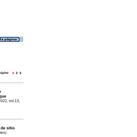
 página
y
sque
2022, vol.13,
de sitio
ienc.