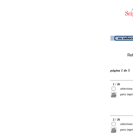
Ref
página 1 de 3
1 / 26
selecciona
para impr
2 / 26
selecciona
para impr