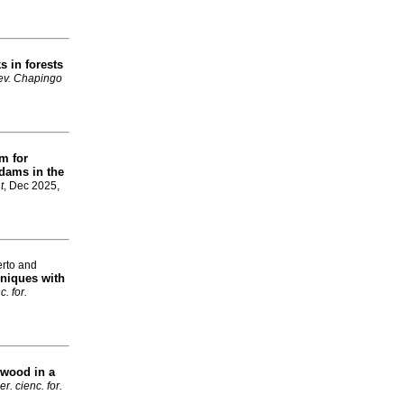
s in forests
ev. Chapingo
m for
dams in the
t
, Dec 2025,
erto and
hniques with
. for.
ewood in a
r. cienc. for.