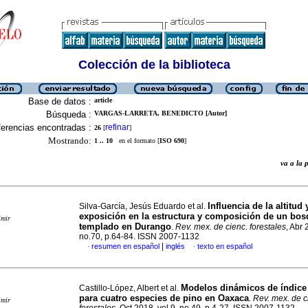
Colección de la biblioteca
Base de datos :
article
Búsqueda :
VARGAS-LARRETA, BENEDICTO [Autor]
erencias encontradas :
refinar
26
[
]
Mostrando:
1 .. 10
en el formato [
ISO 690
]
va a la
Influencia de la altitud 
Silva-García, Jesús Eduardo et al.
exposición en la estructura y composición de un bo
imir
templado en Durango
.
Rev. mex. de cienc. forestales
, Abr 
no.70, p.64-84. ISSN 2007-1132
|
resumen en español
inglés
texto en español
·
·
Modelos dinámicos de índice 
Castillo-López, Albert et al.
para cuatro especies de pino en Oaxaca
.
Rev. mex. de c
imir