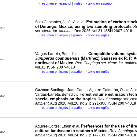
|
resumen en español
inglés
texto en español
·
·
Estimation of carbon stock
Soto Cervantes, Jesús A. et al.
of Durango, Mexico, using two sampling protocols
.
R
imir
ser. cienc. for. ambient
, Dec 2025, vol.31. ISSN 2007-4018
|
resumen en inglés
español
texto en inglés
·
·
Compatible volume syste
Vargas-Larreta, Benedicto et al.
Juniperus coahuilensis
(Martínez) Gaussen ex R. P. A
imir
northwest of Mexico
.
Rev. Chapingo ser. cienc. for. ambien
vol.31. ISSN 2007-4018
|
resumen en inglés
español
texto en inglés
·
·
Guzmán-Santiago, Juan Carlos, Aguirre-Calderón, Oscar Alb
Forest volume estimation tec
Vargas-Larreta, Benedicto
imir
special emphasis on the tropics
.
Rev. Chapingo ser. cienc
ambient
, Aug 2020, vol.26, no.2, p.291-306. ISSN 2007-4018
|
resumen en inglés
español
texto en inglés
·
·
Preferences for the use of fir
Aguirre-Cortés, Efraín et al.
cultural landscape in southern Mexico
.
Rev. Chapingo se
imir
ambient
, Aug 2018, vol.24, no.2, p.147-160. ISSN 2007-4018