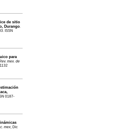
ce de sitio
ro, Durango
.
103. ISSN
quico para
Rev. mex. de
-1132
estimación
aca,
ISSN 0187-
dinámicas
ec. mex
, Dic