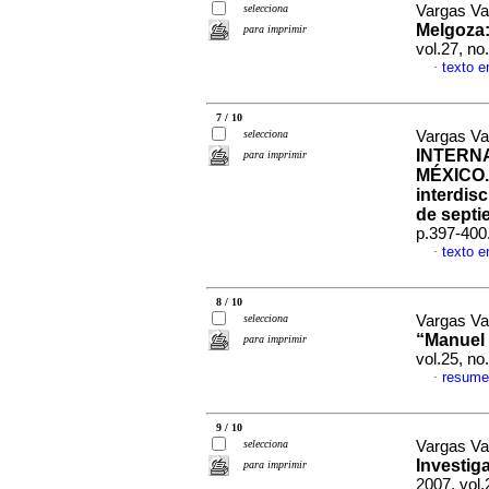
selecciona
Vargas Val
Melgoza
para imprimir
vol.27, n
texto e
·
7 / 10
selecciona
Vargas Val
INTERN
para imprimir
MÉXICO. 
interdisc
de septi
p.397-400
texto e
·
8 / 10
selecciona
Vargas Val
“Manuel 
para imprimir
vol.25, n
resume
·
9 / 10
selecciona
Vargas Val
Investig
para imprimir
2007, vol