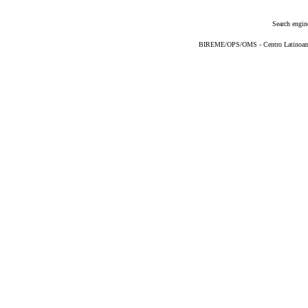
Search engin
BIREME/OPS/OMS - Centro Latinoameri