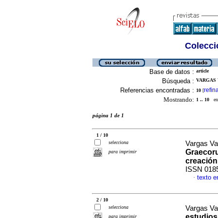
Colecció
Base de datos :
article
Búsqueda :
VARGAS V
Referencias encontradas :
refin
10
[
Mostrando:
1 .. 10
en 
página 1 de 1
1 / 10
selecciona
Vargas Val
Graecor
para imprimir
creación
ISSN 018
texto e
·
2 / 10
selecciona
Vargas Val
estudios
para imprimir