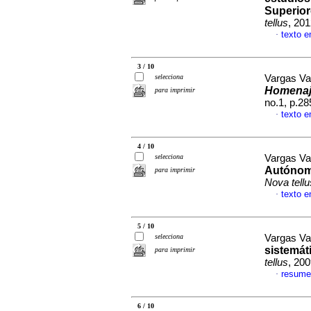
Superior
tellus
, 20
texto e
·
3 / 10
selecciona
Vargas Val
Homenaje
para imprimir
no.1, p.2
texto e
·
4 / 10
selecciona
Vargas Val
Autónoma
para imprimir
Nova tellu
texto e
·
5 / 10
selecciona
Vargas Val
sistemát
para imprimir
tellus
, 20
resume
·
6 / 10