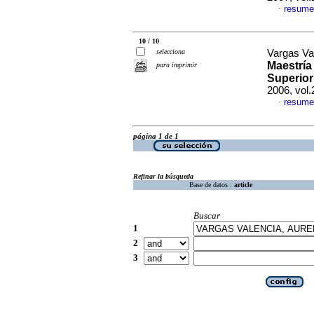
resume
·
10 / 10
selecciona
Vargas Val
Maestría
para imprimir
Superior
2006, vol
resume
·
página 1 de 1
Refinar la búsqueda
Base de datos :
article
Buscar
1
2
3