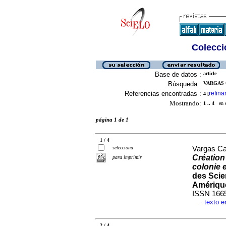
Colecció
Base de datos :
article
Búsqueda :
VARGAS 
Referencias encontradas :
refina
4
[
Mostrando:
1 .. 4
en el
página 1 de 1
1 / 4
selecciona
Vargas Ca
Création 
para imprimir
colonie 
des Scie
Amérique
ISSN 166
texto e
·
2 / 4