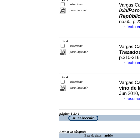
selecciona
Vargas Ca
isla/Paro
para imprimir
Repúblic
no.60, p.
texto e
·
3 / 4
selecciona
Vargas Ca
Trazados
para imprimir
p.310-316
texto e
·
4 / 4
selecciona
Vargas Ca
vino de 
para imprimir
Jun 2010,
resume
·
página 1 de 1
Refinar la búsqueda
Base de datos :
article