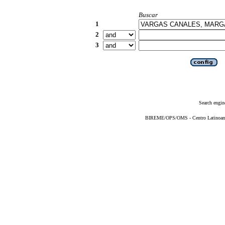
Buscar
1
2
3
Search engin
BIREME/OPS/OMS - Centro Latinoameri