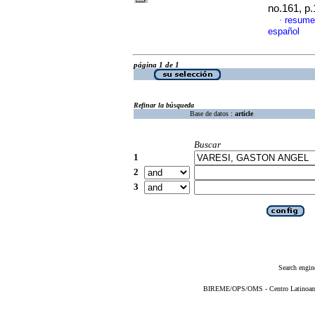
no.161, p
resume
·
español
página 1 de 1
Refinar la búsqueda
Base de datos :
article
Buscar
1
2
3
Search engin
BIREME/OPS/OMS - Centro Latinoameri