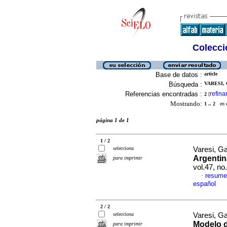
Colecció
Base de datos :
article
Búsqueda :
VARESI, 
Referencias encontradas :
refina
2
[
Mostrando:
1 .. 2
en el
página 1 de 1
1 / 2
selecciona
Varesi, G
Argentin
para imprimir
vol.47, n
resume
·
español
2 / 2
selecciona
Varesi, G
Modelo 
para imprimir