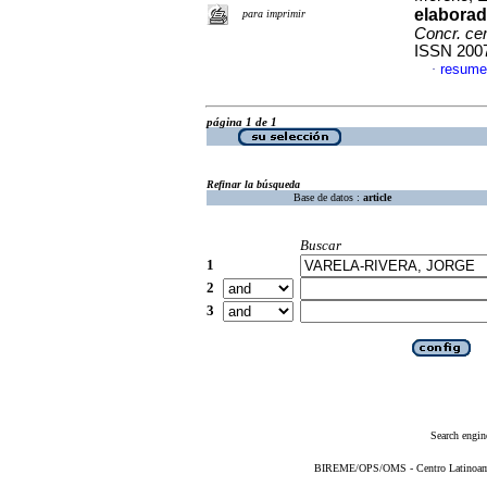
elaborad
para imprimir
Concr. cem
ISSN 200
resume
·
página 1 de 1
Refinar la búsqueda
Base de datos :
article
Buscar
1
2
3
Search engin
BIREME/OPS/OMS - Centro Latinoameri