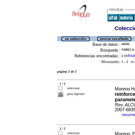
Colecció
Base de datos :
article
Búsqueda :
VARELA-
Referencias encontradas :
refina
2
[
Mostrando:
1 .. 2
en el
página 1 de 1
1 / 2
selecciona
Moreno Her
reinforc
para imprimir
paramete
Rev. AL
2007-683
resume
·
2 / 2
selecciona
Moreno, Er