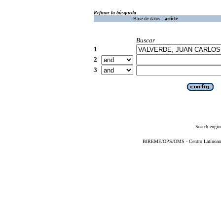
Refinar la búsqueda
Base de datos :
article
Buscar
1
2
3
Search engin
BIREME/OPS/OMS - Centro Latinoameri