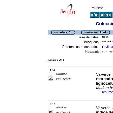
Colecció
Base de datos :
article
Búsqueda :
VALVERD
Referencias encontradas :
refina
4
[
Mostrando:
1 .. 4
en el
página 1 de 1
1 / 4
selecciona
Valverde, 
mercado
para imprimir
lignocel
Madera b
resume
·
2 / 4
selecciona
Valverde,
índice de
para imprimir