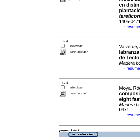
en disti
plantaci
tereticor
1405-047
resume
·
3 / 4
selecciona
Valverde, 
labranza 
para imprimir
de Tecto
Madera b
resume
·
4 / 4
selecciona
Moya, Róg
compositi
para imprimir
eight fa
Madera b
0471
resume
·
página 1 de 1