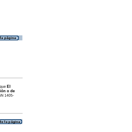
El
rique
ión o de
SSN 1405-