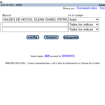
eda
Base de datos :
article
Formu
Formulario libre
For
Buscar por :
Buscar
en el campo
iAH
WWWISIS
Search engine:
powered by
BIREME/OPS/OMS - Centro Latinoamericano y del Caribe de Información en Ciencias de la Salud