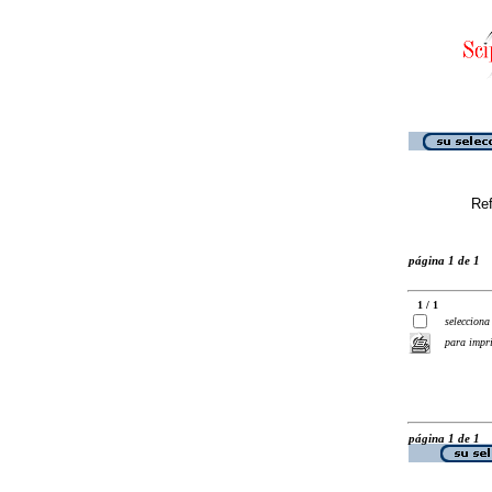
Ref
página 1 de 1
1 / 1
selecciona
para impr
página 1 de 1