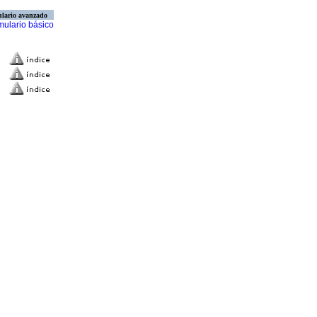
lario avanzado
mulario básico