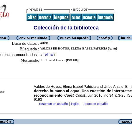
Colección de la biblioteca
Base de datos :
article
Búsqueda :
VALDES DE HOYOS, ELENA ISABEL PATRICIA [Autor]
erencias encontradas :
refinar
1
[
]
Mostrando:
1 .. 1
en el formato [
ISO 690
]
Valdés de Hoyos, Elena Isabel Patricia and Uribe Arzate, En
derecho humano al agua. Una cuestión de interpretac
imir
reconocimiento
.
Cuest. Const.
, Jun 2016, no.34, p.3-25. I
9193
|
resumen en español
inglés
texto en español
·
·