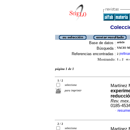
Colecció
Base de datos :
article
Búsqueda :
VACIO M
Referencias encontradas :
refina
2
[
Mostrando:
1 .. 2
en el
página 1 de 1
1 / 2
selecciona
Martínez M
experime
para imprimir
reducció
Rev. mex.
0185-453
resume
·
2 / 2
selecciona
Martínez M