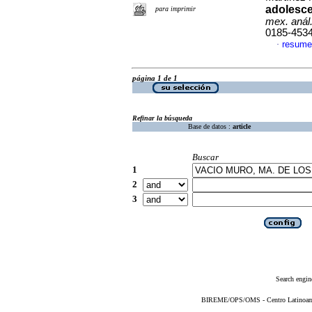
adolesce
para imprimir
mex. anál
0185-453
resume
·
página 1 de 1
Refinar la búsqueda
Base de datos :
article
Buscar
1
2
3
Search engin
BIREME/OPS/OMS - Centro Latinoameri