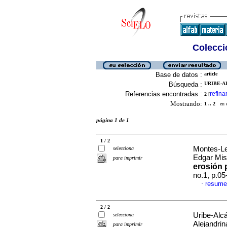
Colecció
Base de datos :
article
Búsqueda :
URIBE-A
Referencias encontradas :
refina
2
[
Mostrando:
1 .. 2
en el
página 1 de 1
1 / 2
Montes-Leó
selecciona
Edgar Mis
para imprimir
erosión 
no.1, p.0
resume
·
2 / 2
Uribe-Alc
selecciona
Alejandrin
para imprimir