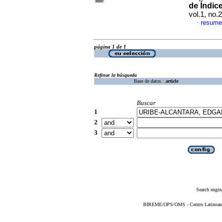
de Índic
vol.1, no.
resume
·
página 1 de 1
Refinar la búsqueda
Base de datos :
article
Buscar
1
2
3
Search engin
BIREME/OPS/OMS - Centro Latinoameri