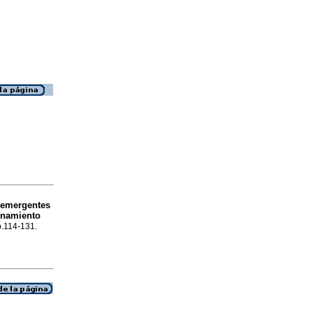
 emergentes
finamiento
 p.114-131.