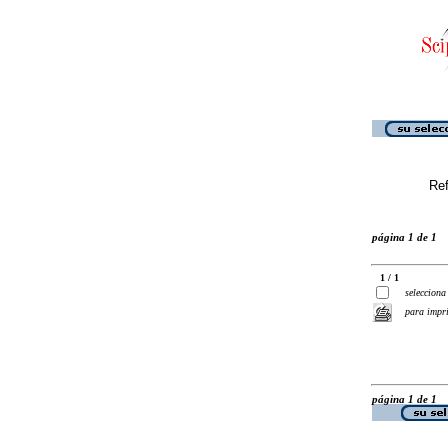
Ref
página 1 de 1
1 / 1
selecciona
para impr
página 1 de 1