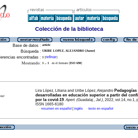
Colección de la biblioteca
Base de datos :
article
Búsqueda :
URIBE LOPEZ, ALEJANDRO [Autor]
erencias encontradas :
refinar
1
[
]
Mostrando:
1 .. 1
en el formato [
ISO 690
]
Pedagogías
Lira López, Liliana and Uribe López, Alejandro
desarrolladas en educación superior a partir del con
imir
por la covid-19
.
Apert. (Guadalaj., Jal.)
, 2022, vol.14, no.1,
ISSN 1665-6180
|
resumen en español
inglés
texto en español
·
·