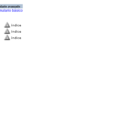
lario avanzado
mulario básico