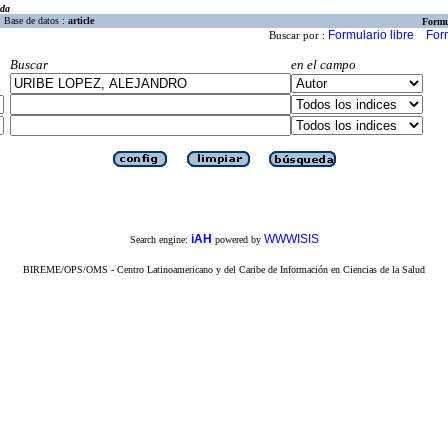
eda
Base de datos :
article
Formu
Formulario libre
For
Buscar por :
Buscar
en el campo
iAH
WWWISIS
Search engine:
powered by
BIREME/OPS/OMS - Centro Latinoamericano y del Caribe de Información en Ciencias de la Salud