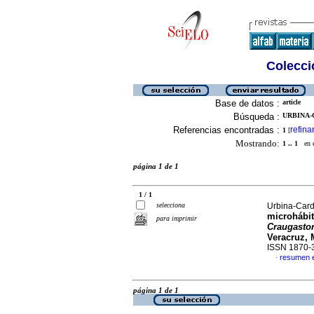
Colecció
Base de datos :
article
Búsqueda :
URBINA-
Referencias encontradas :
refina
1
[
Mostrando:
1 .. 1
en el
página 1 de 1
1 / 1
selecciona
Urbina-Card
microhábit
para imprimir
Craugastor
Veracruz, 
ISSN 1870-
resumen 
·
página 1 de 1