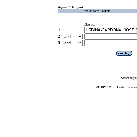
Refinar la búsqueda
Base de datos :
article
Buscar
1
2
3
Search engin
BIREME/OPS/OMS - Centro Latinoameri