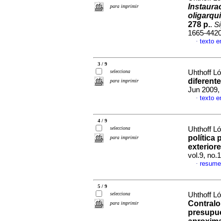
Instaura
para imprimir
oligarquí
278 p.
.
Si
1665-442
texto e
·
3 / 9
selecciona
Uhthoff L
diferente
para imprimir
Jun 2009, 
texto e
·
4 / 9
selecciona
Uhthoff L
política
para imprimir
exteriore
vol.9, no
resume
·
5 / 9
selecciona
Uhthoff L
Contralo
para imprimir
presupue