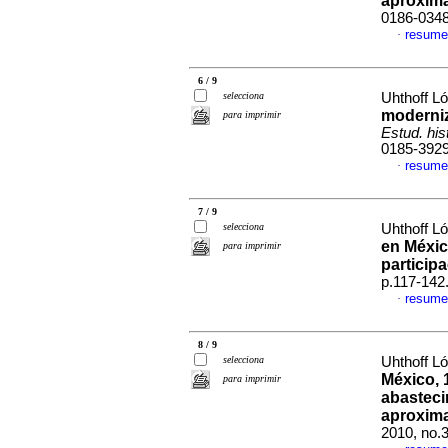
aproxim
0186-034
resume
·
6 / 9
selecciona
Uhthoff L
moderniz
para imprimir
Estud. his
0185-392
resume
·
7 / 9
selecciona
Uhthoff L
en México
para imprimir
particip
p.117-142
resume
·
8 / 9
selecciona
Uhthoff L
México, 
para imprimir
abasteci
aproxima
2010, no.