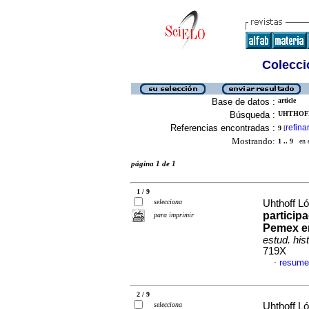
Colecció
Base de datos :
article
Búsqueda :
UHTHOFF
Referencias encontradas :
refina
9
[
Mostrando:
1 .. 9
en el
página 1 de 1
1 / 9
selecciona
Uhthoff L
participa
para imprimir
Pemex en
estud. his
719X
resume
·
2 / 9
selecciona
Uhthoff L