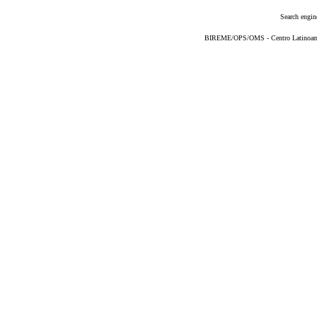
Search engin
BIREME/OPS/OMS - Centro Latinoameri