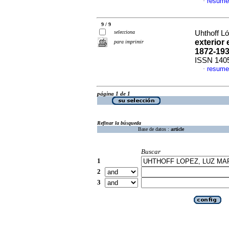
resume
·
9 / 9
selecciona
Uhthoff L
exterior
para imprimir
1872-19
ISSN 140
resume
·
página 1 de 1
Refinar la búsqueda
Base de datos :
article
Buscar
1
2
3