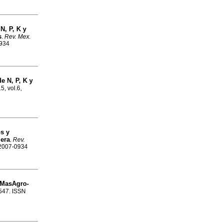
N, P, K y
s
.
Rev. Mex.
0934
de N, P, K y
5, vol.6,
s y
lera
.
Rev.
 2007-0934
a MasAgro-
1547. ISSN