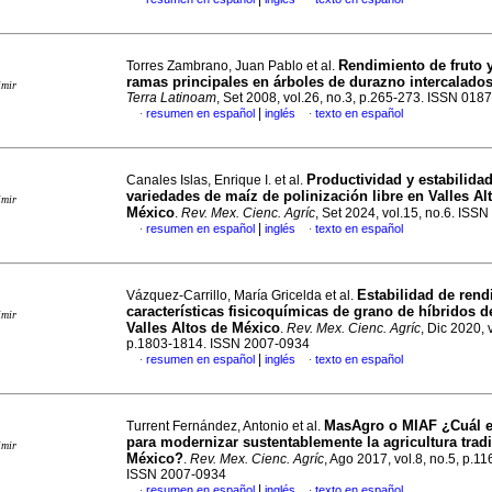
Rendimiento de fruto 
Torres Zambrano, Juan Pablo et al.
ramas principales en árboles de durazno intercalado
imir
Terra Latinoam
, Set 2008, vol.26, no.3, p.265-273. ISSN 018
|
resumen en español
inglés
texto en español
·
·
Productividad y estabilida
Canales Islas, Enrique I. et al.
variedades de maíz de polinización libre en Valles Al
imir
México
.
Rev. Mex. Cienc. Agríc
, Set 2024, vol.15, no.6. ISS
|
resumen en español
inglés
texto en español
·
·
Estabilidad de rend
Vázquez-Carrillo, María Gricelda et al.
características fisicoquímicas de grano de híbridos 
imir
Valles Altos de México
.
Rev. Mex. Cienc. Agríc
, Dic 2020, 
p.1803-1814. ISSN 2007-0934
|
resumen en español
inglés
texto en español
·
·
MasAgro o MIAF ¿Cuál e
Turrent Fernández, Antonio et al.
para modernizar sustentablemente la agricultura trad
imir
México?
.
Rev. Mex. Cienc. Agríc
, Ago 2017, vol.8, no.5, p.1
ISSN 2007-0934
|
resumen en español
inglés
texto en español
·
·