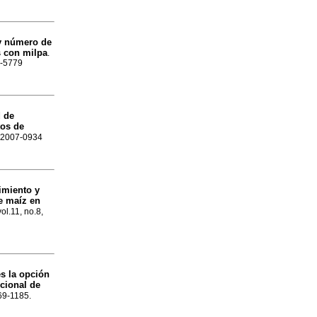
y número de
s con milpa
.
7-5779
d de
tos de
N 2007-0934
imiento y
de maíz en
vol.11, no.8,
s la opción
icional de
169-1185.