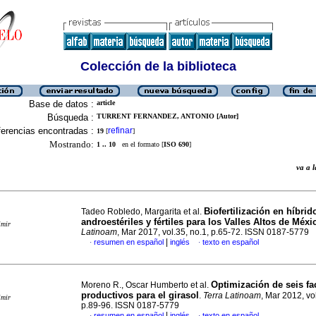
Colección de la biblioteca
Base de datos :
article
Búsqueda :
TURRENT FERNANDEZ, ANTONIO [Autor]
erencias encontradas :
refinar
19
[
]
Mostrando:
1 .. 10
en el formato [
ISO 690
]
va a
Biofertilización en híbri
Tadeo Robledo, Margarita et al.
androestériles y fértiles para los Valles Altos de Méxi
imir
Latinoam
, Mar 2017, vol.35, no.1, p.65-72. ISSN 0187-5779
|
resumen en español
inglés
texto en español
·
·
Optimización de seis fa
Moreno R., Oscar Humberto et al.
productivos para el girasol
.
Terra Latinoam
, Mar 2012, vol
imir
p.89-96. ISSN 0187-5779
|
resumen en español
inglés
texto en español
·
·