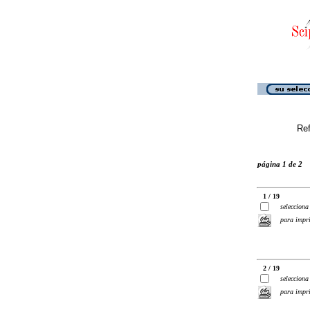
Ref
página 1 de 2
1 / 19
selecciona
para impr
2 / 19
selecciona
para impr