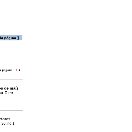
 la página
dos de maíz
co
.
Terra
ctores
.30, no.1,