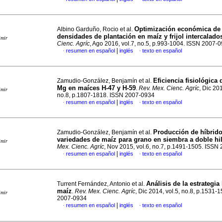
Optimización económica de 
Albino Garduño, Rocio et al.
densidades de plantación en maíz y frijol intercalado
imir
Cienc. Agríc
, Ago 2016, vol.7, no.5, p.993-1004. ISSN 2007-
|
resumen en español
inglés
texto en español
·
·
Eficiencia fisiológica 
Zamudio-González, Benjamín et al.
Mg en maíces H-47 y H-59
.
Rev. Mex. Cienc. Agríc
, Dic 201
imir
no.8, p.1807-1818. ISSN 2007-0934
|
resumen en español
inglés
texto en español
·
·
Producción de híbrido
Zamudio-González, Benjamín et al.
variedades de maíz para grano en siembra a doble hi
imir
Mex. Cienc. Agríc
, Nov 2015, vol.6, no.7, p.1491-1505. ISSN
|
resumen en español
inglés
texto en español
·
·
Análisis de la estrategi
Turrent Fernández, Antonio et al.
maíz
.
Rev. Mex. Cienc. Agríc
, Dic 2014, vol.5, no.8, p.1531-
imir
2007-0934
|
resumen en español
inglés
texto en español
·
·