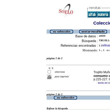
Colecció
Base de datos :
article
Búsqueda :
TRUJILL
Referencias encontradas :
refina
1
[
Mostrando:
1 .. 1
en el
página 1 de 1
1 / 1
selecciona
Trujillo Muñ
consumo de
para imprimir
p.225-227.
texto en 
·
página 1 de 1
Refinar la búsqueda