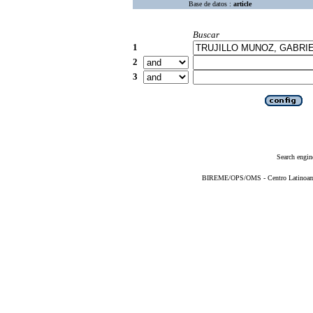
Base de datos :
article
Buscar
1
2
3
Search engin
BIREME/OPS/OMS - Centro Latinoameri