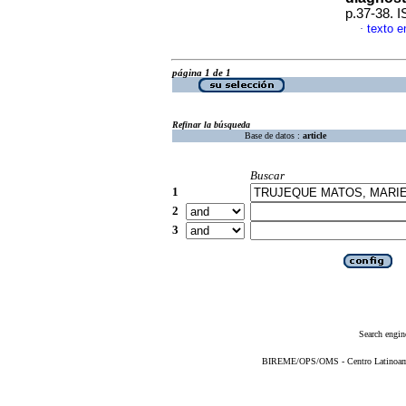
p.37-38. 
texto e
·
página 1 de 1
Refinar la búsqueda
Base de datos :
article
Buscar
1
2
3
Search engin
BIREME/OPS/OMS - Centro Latinoameri