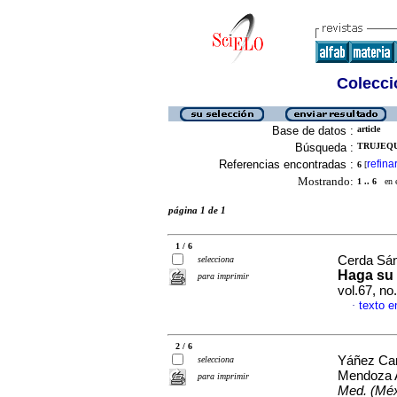
Colecció
Base de datos :
article
Búsqueda :
TRUJEQU
Referencias encontradas :
refina
6
[
Mostrando:
1 .. 6
en el
página 1 de 1
1 / 6
Cerda Sán
selecciona
Haga su 
para imprimir
vol.67, n
texto e
·
2 / 6
Yáñez Cam
selecciona
Mendoza 
para imprimir
Med. (Méx