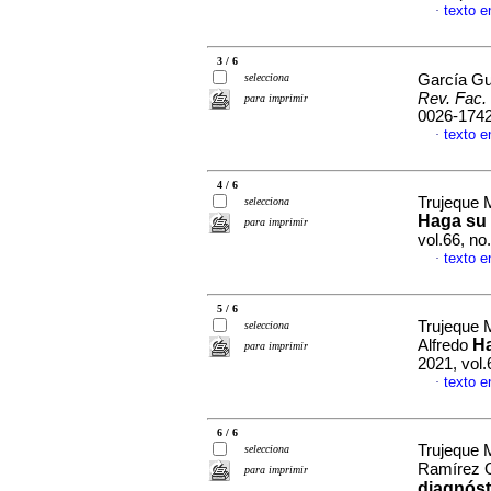
texto e
·
3 / 6
selecciona
García Gu
Rev. Fac.
para imprimir
0026-174
texto e
·
4 / 6
Trujeque 
selecciona
Haga su 
para imprimir
vol.66, n
texto e
·
5 / 6
Trujeque 
selecciona
Ha
Alfredo
para imprimir
2021, vol.
texto e
·
6 / 6
Trujeque 
selecciona
Ramírez G
para imprimir
diagnóst