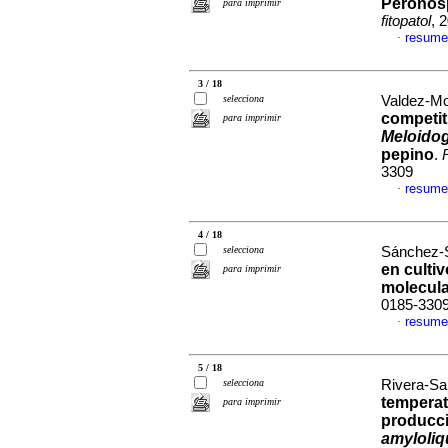
Peronosp
para imprimir
fitopatol
, 
resume
·
3 / 18
selecciona
Valdez-Mor
competit
para imprimir
Meloidog
pepino
.
3309
resume
·
4 / 18
selecciona
Sánchez-S
en culti
para imprimir
molecul
0185-330
resume
·
5 / 18
selecciona
Rivera-Sa
temperat
para imprimir
producci
amyloliq