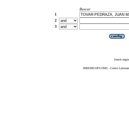
Buscar
1
2
3
Search engin
BIREME/OPS/OMS - Centro Latinoameri