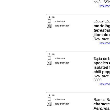
no.3. ISS
resume
·
6 / 18
selecciona
López-Lóp
morfológ
para imprimir
terrestri
jitomate 
Rev. mex. 
resume
·
7 / 18
selecciona
Tapia-de l
species 
para imprimir
isolated
chili pep
Rev. mex. 
3309
resume
·
8 / 18
selecciona
Ramos-Bar
character
para imprimir
Peronos