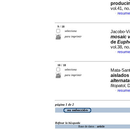
producin
vol.41, n
resume
·
9 / 18
selecciona
Jacobo-Vi
mosaic v
para imprimir
de
Eupho
vol.38, n
resume
·
10 / 18
selecciona
Mata-Sant
aislados
para imprimir
alternata
fitopatol
, 
resume
·
página 1 de 2
Refinar la búsqueda
Base de datos :
article