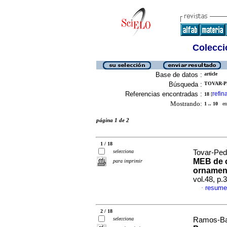
Colecció
Base de datos :
article
Búsqueda :
TOVAR-P
Referencias encontradas :
refin
18
[
Mostrando:
1 .. 10
en 
página 1 de 2
1 / 18
selecciona
Tovar-Ped
MEB de c
para imprimir
ornament
vol.48, p
resume
·
2 / 18
selecciona
Ramos-Bar