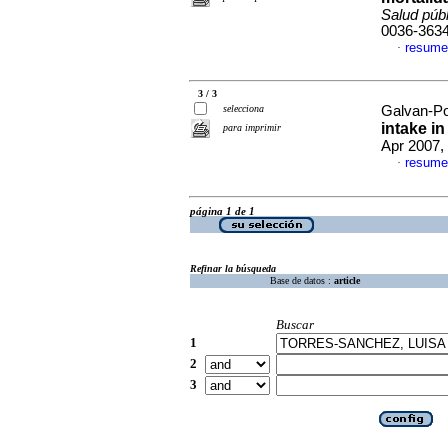
Salud púb
0036-363
resume
·
3 / 3
selecciona
Galvan-Por
intake i
para imprimir
Apr 2007,
resume
·
página 1 de 1
Refinar la búsqueda
Base de datos :
article
Buscar
1
2
3