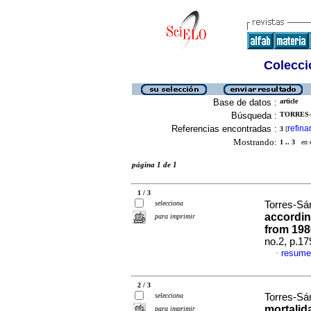
Colecció
Base de datos :
article
Búsqueda :
TORRES-S
Referencias encontradas :
refina
3
[
Mostrando:
1 .. 3
en el
página 1 de 1
1 / 3
selecciona
Torres-Sán
accordin
para imprimir
from 198
no.2, p.1
resume
·
2 / 3
selecciona
Torres-Sán
mortalid
para imprimir