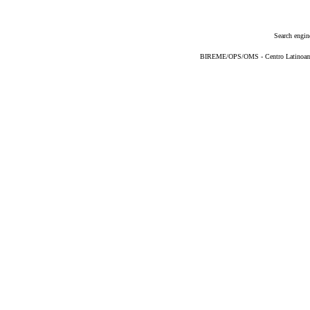
Search engin
BIREME/OPS/OMS - Centro Latinoameri