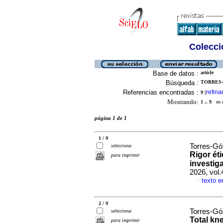
Colecció
Base de datos :
article
Búsqueda :
TORRES-G
Referencias encontradas :
refina
9
[
Mostrando:
1 .. 9
en el
página 1 de 1
1 / 9
Torres-Góm
selecciona
Rigor ét
para imprimir
investig
2026, vol.
texto e
·
2 / 9
Torres-Gó
selecciona
Total kne
para imprimir