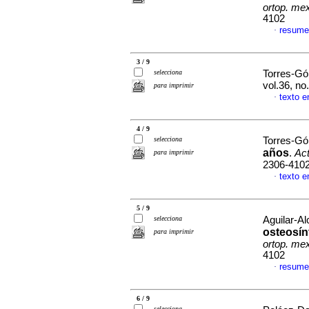
ortop. me
4102
resume
·
3 / 9
selecciona
Torres-G
vol.36, n
para imprimir
texto e
·
4 / 9
selecciona
Torres-G
años
.
Act
para imprimir
2306-410
texto e
·
5 / 9
selecciona
Aguilar-Al
osteosín
para imprimir
ortop. me
4102
resume
·
6 / 9
selecciona