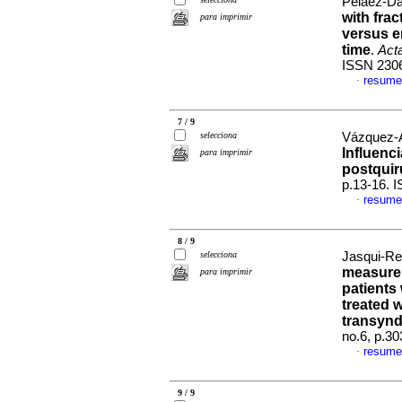
Peláez-Da
with fra
para imprimir
versus e
time
.
Act
ISSN 230
resume
·
7 / 9
selecciona
Vázquez-Ag
Influenc
para imprimir
postquir
p.13-16. 
resume
·
8 / 9
selecciona
Jasqui-Re
measurem
para imprimir
patients
treated w
transyn
no.6, p.3
resume
·
9 / 9