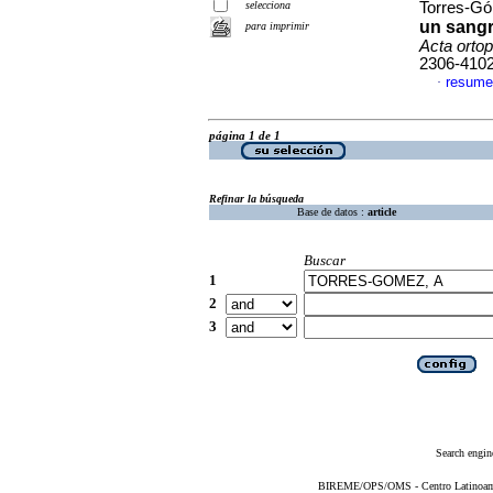
selecciona
Torres-Gó
un sangr
para imprimir
Acta orto
2306-410
resume
·
página 1 de 1
Refinar la búsqueda
Base de datos :
article
Buscar
1
2
3
Search engin
BIREME/OPS/OMS - Centro Latinoameri