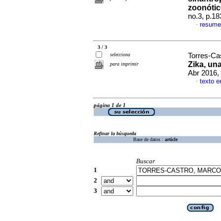
zoonótic
no.3, p.1
resume
·
3 / 3
selecciona
Torres-Ca
Zika, un
para imprimir
Abr 2016, 
texto e
·
página 1 de 1
Refinar la búsqueda
Base de datos :
article
Buscar
1
2
3