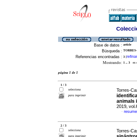
Colecció
Base de datos :
article
Búsqueda :
TORRES-
Referencias encontradas :
refina
3
[
Mostrando:
1 .. 3
en el
página 1 de 1
1 / 3
selecciona
Torres-Cas
identific
para imprimir
animals 
2019, vol.
resume
·
2 / 3
selecciona
Torres-Ca
sinántro
para imprimir