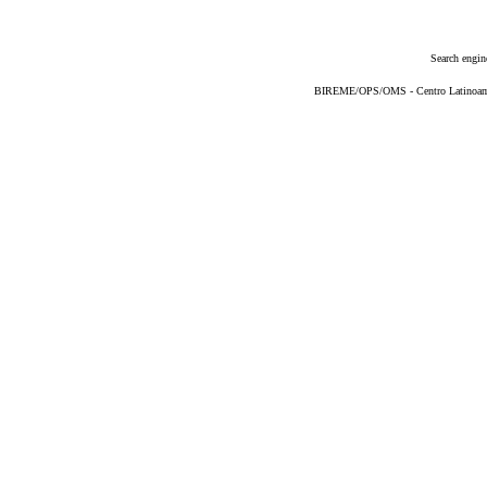
Search engin
BIREME/OPS/OMS - Centro Latinoameri