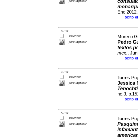
consulad
para imprimir
monarquí
Ene 2012,
texto e
·
3 / 12
selecciona
Moreno Ga
Pedro G
para imprimir
textos po
mex.
, Jun
texto e
·
4 / 12
selecciona
Torres Pu
Jessica
para imprimir
Tenochtit
no.3, p.1
texto e
·
5 / 12
selecciona
Torres Pu
Pasquine
para imprimir
infamant
american