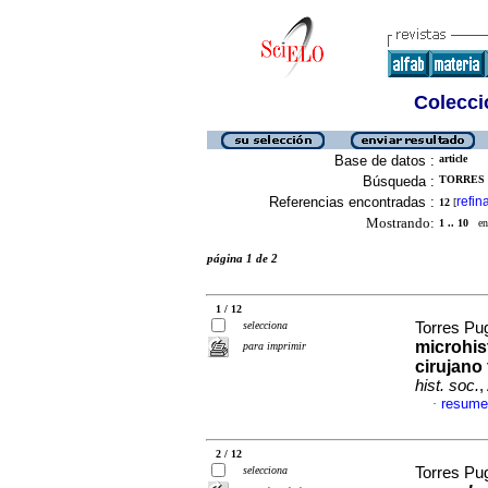
Colecció
Base de datos :
article
Búsqueda :
TORRES 
Referencias encontradas :
refin
12
[
Mostrando:
1 .. 10
en 
página 1 de 2
1 / 12
selecciona
Torres Pu
microhist
para imprimir
cirujano
hist. soc.
,
resume
·
2 / 12
selecciona
Torres Pu