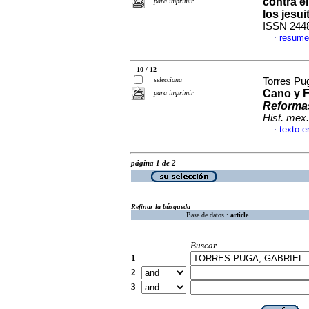
contra e
para imprimir
los jesui
ISSN 244
resume
·
10 / 12
selecciona
Torres Pu
Cano y F
para imprimir
Reformas
Hist. mex.
texto e
·
página 1 de 2
Refinar la búsqueda
Base de datos :
article
Buscar
1
2
3