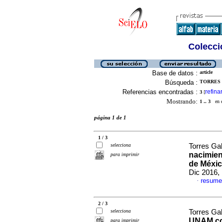
Colecció
Base de datos :
article
Búsqueda :
TORRES 
Referencias encontradas :
refina
3
[
Mostrando:
1 .. 3
en el
página 1 de 1
1 / 3
selecciona
Torres Gal
nacimien
para imprimir
de Méxic
Dic 2016,
resume
·
2 / 3
selecciona
Torres Ga
UNAM co
para imprimir