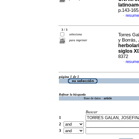
latinoam
p.143-165
resume
·
3 / 3
Torres Gal
selecciona
y Borrás,
para imprimir
herbolar
siglos X
8372
resume
·
página 1 de 1
Refinar la búsqueda
Base de datos :
article
Buscar
1
2
3