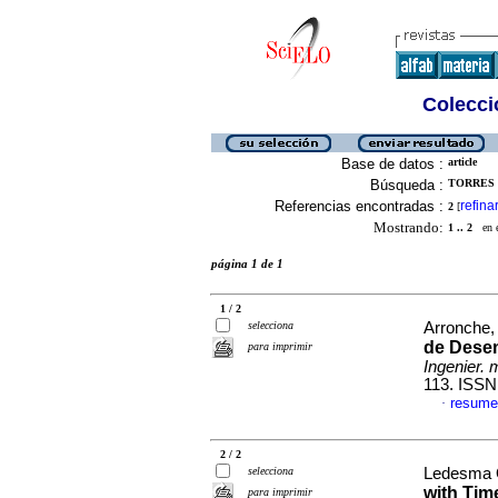
Colecció
Base de datos :
article
Búsqueda :
TORRES 
Referencias encontradas :
refina
2
[
Mostrando:
1 .. 2
en el
página 1 de 1
1 / 2
selecciona
Arronche, 
de Dese
para imprimir
Ingenier. 
113. ISSN
resume
·
2 / 2
selecciona
Ledesma O
with Tim
para imprimir