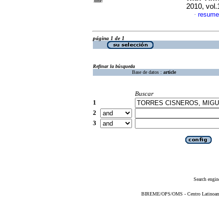
2010, vol
resume
·
página 1 de 1
Refinar la búsqueda
Base de datos :
article
Buscar
1
2
3
Search engin
BIREME/OPS/OMS - Centro Latinoameri